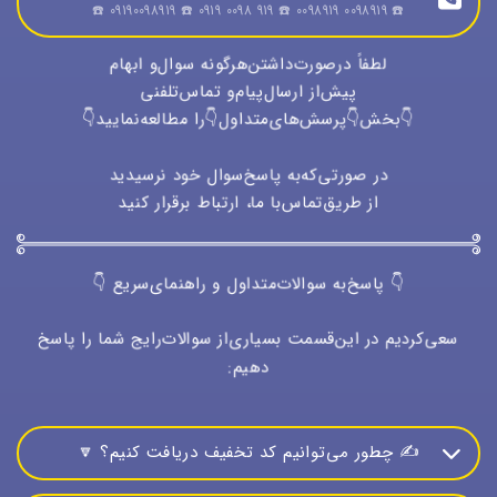
☎️ 0098919 0098919 ☎️ 919 0098 0919 ☎️ 09190098919 ☎️
🥁
لطفاً درصورت‌داشتن‌هرگونه سوال‌و ابهام
پیش‌از ارسال‌پیام‌و تماس‌تلفنی
👇بخش👇پرسش‌های‌متداول👇را مطالعه‌نمایید👇
👇 #خرید_پرتخفیف 👇
در صورتی‌که‌به پاسخ‌سوال خود نرسیدید
از طریق‌تماس‌با ما، ارتباط برقرار کنید
🔻 پرداخت‌های 50 الی 100میلیون تومان 🔺 اعتبار تخفیف:
30مهرماه1402 🔻
👇 پاسخ‌به سوالات‌متداول و راهنمای‌سریع 👇
🙂 ویژه‌مصرف‌کننده: 7.5%
😍 کد تخفیف: Tf750
سعی‌کردیم در این‌قسمت بسیاری‌از سوالات‌رایج شما را پاسخ
📝 سقف%: 3,750,000 الی 7,500,000 تومان
دهیم:
😊 ویژه‌همکاران: 15%
✍️ چطور می‌توانیم کد تخفیف دریافت کنیم؟ 🔽
😍 کد تخفیف: Tf751
📝 سقف%: 7,500,000 الی 15,000,000 تومان