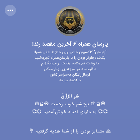
پارسان همراه ⚡ آخرین مقصد رند!
"پارسان" کلکسیون خاص‌ترین خطوط تلفن همراه
یک‌قدم‌جلوتر بودن را با پارسان‌همراه تجربه‌کنید
ما رقابت نمی‌کنیم، رقابت بر می‌انگیزیم
تنظیم‌سند در سریعترین زمان‌ممکن
ارسال‌رایگان به‌سراسر کشور
با 2دهه سابقه
هُوَ الرَّزَّاقُ
🧿🔮🪬 برچشم خوب رحمت 🧿🔮🪬
💞💞 به دنیای اعداد خوش‌آمدید 💞💞
🙏 متمایز بودن را از شما هدیه گرفتیم 💐