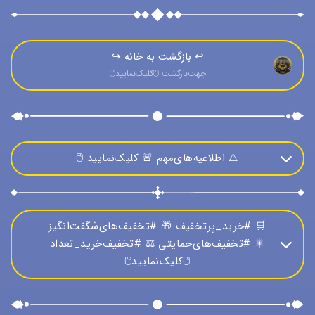
↩️ بازگشت به خانه ↪️
جهت‌بازگشت 🖱️كليک‌نماييد🖱️
⚠️ اطلاعیه‌های‌مهم 🚨 کلیک‌نمایید 🖱️
🔹🔷 قوانین‌و مقررات فروشگاه قابل تغییر است‌و پس‌از تغییر
در همین وب‌سایت قابل مشاهده‌و اجرایی است 🔷🔹
🛒 #خرید_پرتخفیف 🎁 #تخفیف‌های‌شگفت‌انگیز
🎇 #تخفیف‌های‌حمایتی ⚖️ #تخفیف‌خرید_تعداد
🖱️کلیک‌نمایید🖱️
🚨 اگر مسئول‌فروش فروشگاه قبل‌از معامله برای‌شما تخفیفی
اعمال‌نمایید، اعتبار آن‌تخفیف فقط تا پایان همان‌روز اعتبار
دارد 🚨
👇 #تخفیف‌های‌شگفت‌انگیز 👇