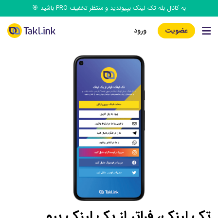
به کانال بله تک‌ لینک بپیوندید و منتظر تخفیف PRO باشید 🎯
عضویت
ورود
تک لینک، فراتر از یک لینک بیو