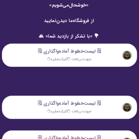
«خوشحال‌می‌شویم»
از فروشگاه‌ما دیدن‌نمایید
💐 «با تشکر از بازدید شما» 🙏
🗒️ لیست‌خطوط آماده‌واگذاری 🗒️
جهت‌دريافت 🖱️كليک‌نماييد🖱️
🗒️ لیست‌خطوط آماده‌واگذاری 🗒️
جهت‌دريافت 🖱️كليک‌نماييد🖱️
🗒️ لیست‌خطوط آماده‌واگذاری 🗒️