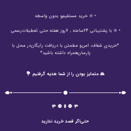
• ❇️ خرید مستقیم‌و بدون واسطه
• ❇️ با پشتیبانی 24ساعته , 7روز هفته حتی تَعطیلات‌رسمی
*خریدی شفاف، امن‌و مطمئن با دریافت رایگان‌در محل با
پارسان‌همراه داشته باشید*
🙏 متمایز بودن را از شما هدیه گرفتیم 💐
🚥 🛑 🚦 🛑 🚥
حتی‌اگر قصد خرید ندارید