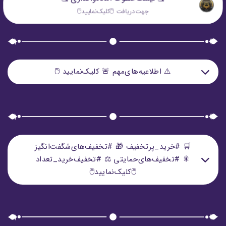
جهت‌دريافت 🖱️كليک‌نماييد🖱️
⚠️ اطلاعیه‌های‌مهم 🚨 کلیک‌نمایید 🖱️
🔹🔷 قوانین‌و مقررات فروشگاه قابل تغییر است‌و پس‌از تغییر
در همین وب‌سایت قابل مشاهده‌و اجرایی است 🔷🔹
🚨 اگر مسئول‌فروش فروشگاه قبل‌از معامله برای‌شما تخفیفی
🛒 #خرید_پرتخفیف 🎁 #تخفیف‌های‌شگفت‌انگیز
اعمال‌نمایید، اعتبار آن‌تخفیف فقط تا پایان همان‌روز اعتبار
🎇 #تخفیف‌های‌حمایتی ⚖️ #تخفیف‌خرید_تعداد
دارد 🚨
🖱️کلیک‌نمایید🖱️
👇 #تخفیف‌های‌شگفت‌انگیز 👇
🚨 لطفاً قبل‌از هرگونه پرداختی‌از "درگاه‌فروش‌اینترنتی"
قوانین‌فروشگاه را بصورت کامل مطالعه فرمایید: (قوانین‌رزرو /