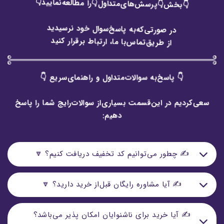
👇بخش👇پرسش‌های‌متداول👇را مطالعه‌نمایید👇
🥁
در صورتی‌که‌به پاسخ‌سوال خود نرسیدید
از طریق‌تماس‌با ما، ارتباط برقرار کنید
👇 #خرید_پرتخفیف 👇
👇 پاسخ‌به سوالات‌متداول و راهنمای‌سریع 👇
🔻 پرداخت‌های 50 الی 100میلیون تومان 🔺 اعتبار تخفیف:
سعی‌کردیم در این‌قسمت بسیاری‌از سوالات‌رایج شما را پاسخ
30مهرماه1402 🔻
دهیم:
🙂 ویژه‌مصرف‌کننده: 7.5%
😍 کد تخفیف: Tf750
✍️ چطور می‌توانیم کد تخفیف دریافت کنیم؟ 🔽
📝 سقف%: 3,750,000 الی 7,500,000 تومان
📝 تخفیف‌های شگفت‌انگیز از طریق کانال‌تلگرام و پیج
✍ آیا مشاوره رایگان قبل‌از خرید دارید؟ 🔽
اینستاگرام (پستهای‌موقت‌و استوری) اطلاع‌رسانی می‌شود.
😊 ویژه‌همکاران: 15%
😍 کد تخفیف: Tf751
📝 بله؛ مشتریان گرامی که قصد "خرید سیم‌کارت" از فروشگاه
✍️ آیا خرید برای ناشنوایان امکان پذیر می‌باشد؟
🚨هدف‌ما اطلاع‌رسانی می‌باشد نه‌جذب دنبال‌کننده🚨
📝 سقف%: 7,500,000 الی 15,000,000 تومان
را دارنند می‌توانند برای بهرمند شدن‌از مشاوره‌رایگان (تلفنی)