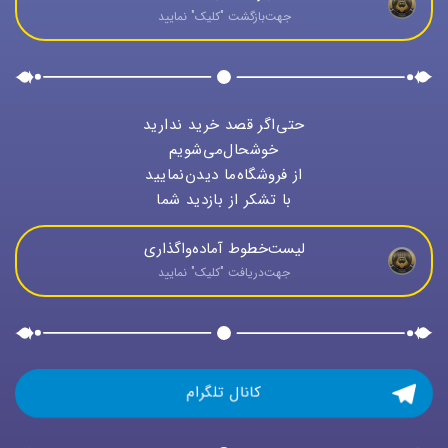
جهت‌بازگشت "كليک" نماييد
حتی‌اگر قصد خرید ندارید
خوشحال‌می‌شویم
از فروشگاه‌ما دیدن‌نمایید
با تشکر از بازدید شما
لیست‌خطوط آماده‌واگذاری
جهت‌دريافت "كليک" نماييد
کانال تلگرام