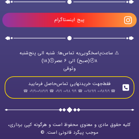
پیج اینستاگرام
⚠️ ساعت‌پاسخگویی‌به تماس‌ها: شنبه الی پنج‌شنبه
8🕗(صبح) الی 6 عصر🕕(18)
وثوقی
فقط‌جهت خریدنهایی تماس‌حاصل فرمایید
☎ 0098919 0098919 ☎ 919 0098 0919 ☎ 09190098919 ☎
کلیه حقوق مادی و معنوی محفوظ است و هرگونه کپی برداری،
موجب پیگرد قانونی است. ©