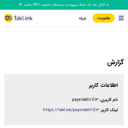
به کانال بله تک‌ لینک بپیوندید و منتظر تخفیف PRO باشید 🎯
عضویت
ورود
گزارش
اطلاعات کاربر
نام کاربری:
payetakht-E13
لینک کاربر:
https://takl.ink/payetakht-E13