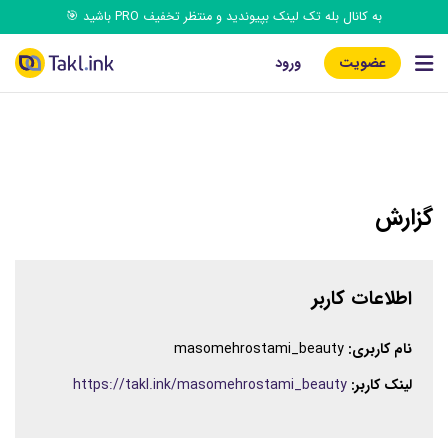
به کانال بله تک‌ لینک بپیوندید و منتظر تخفیف PRO باشید 🎯
عضویت
ورود
گزارش
اطلاعات کاربر
نام کاربری:
masomehrostami_beauty
لینک کاربر:
https://takl.ink/masomehrostami_beauty