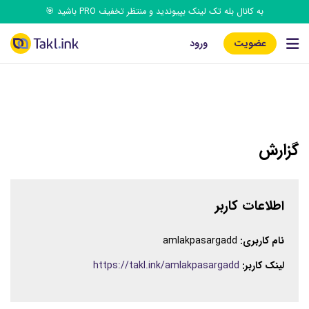
به کانال بله تک‌ لینک بپیوندید و منتظر تخفیف PRO باشید 🎯
عضویت
ورود
گزارش
اطلاعات کاربر
نام کاربری:
amlakpasargadd
لینک کاربر:
https://takl.ink/amlakpasargadd