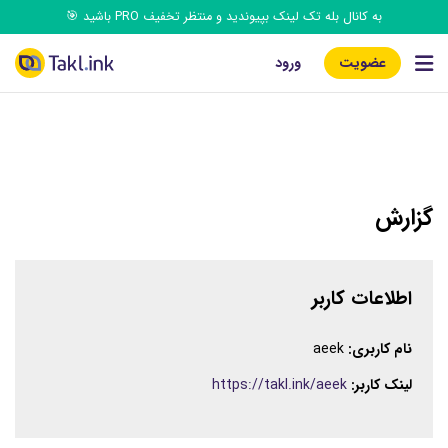
به کانال بله تک‌ لینک بپیوندید و منتظر تخفیف PRO باشید 🎯
عضویت
ورود
گزارش
اطلاعات کاربر
نام کاربری:
aeek
لینک کاربر:
https://takl.ink/aeek