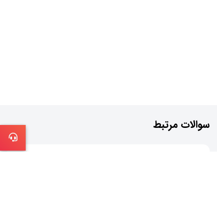
سوالات مرتبط
در صورتی عضویت از طریق اینستاگرام، آِیا اطلاعات رمز
اینستاگرام من در سایت تک لینک ذخیره می شود؟