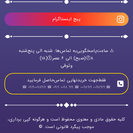
پیج اینستاگرام
⚠️ ساعت‌پاسخگویی‌به تماس‌ها: شنبه الی پنج‌شنبه
8🕗(صبح) الی 6 عصر🕕(18)
وثوقی
فقط‌جهت خریدنهایی تماس‌حاصل فرمایید
☎ 0098919 0098919 ☎ 919 0098 0919 ☎ 09190098919 ☎
کلیه حقوق مادی و معنوی محفوظ است و هرگونه کپی برداری،
موجب پیگرد قانونی است. ©