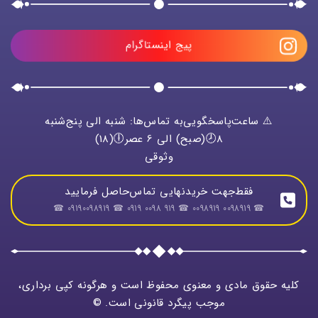
پیج اینستاگرام
⚠️ ساعت‌پاسخگویی‌به تماس‌ها: شنبه الی پنج‌شنبه
8🕗(صبح) الی 6 عصر🕕(18)
وثوقی
فقط‌جهت خریدنهایی تماس‌حاصل فرمایید
☎ 0098919 0098919 ☎ 919 0098 0919 ☎ 09190098919 ☎
کلیه حقوق مادی و معنوی محفوظ است و هرگونه کپی برداری،
موجب پیگرد قانونی است. ©