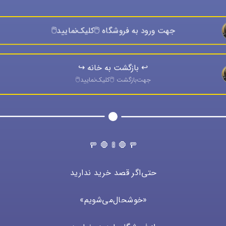
جهت ورود به فروشگاه 🖱️كليک‌نماييد🖱️
↩️ بازگشت به خانه ↪️
جهت‌بازگشت 🖱️كليک‌نماييد🖱️
🚥 🛑 🚦 🛑 🚥
حتی‌اگر قصد خرید ندارید
«خوشحال‌می‌شویم»