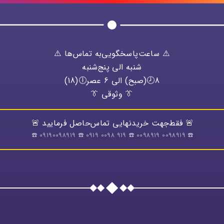
⚠️ ساعت‌پاسخگویی‌به تماس‌ها ⚠️
شنبه الی پنج‌شنبه
8🕗(صبح) الی 6 عصر🕕(18)
👔 وثوقی 👔
🚨 فقط‌جهت خریدنهایی تماس‌حاصل فرمایید 🚨
☎️ 0098919 0098919 ☎️ 919 0098 0919 ☎️ 09190098919 ☎️