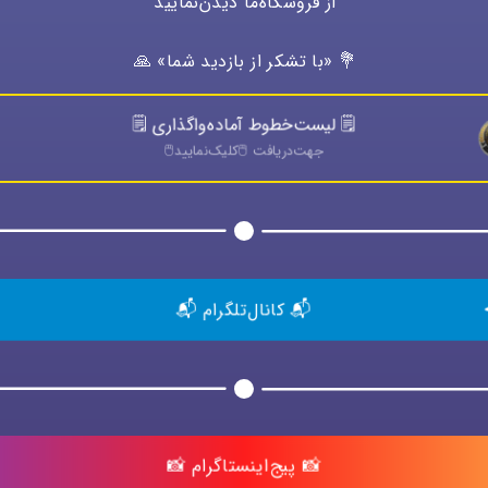
از فروشگاه‌ما دیدن‌نمایید
💐 «با تشکر از بازدید شما» 🙏
🗒️ لیست‌خطوط آماده‌واگذاری 🗒️
جهت‌دريافت 🖱️كليک‌نماييد🖱️
📬 کانال‌تلگرام 📬
📸 پیج‌اینستاگرام 📸