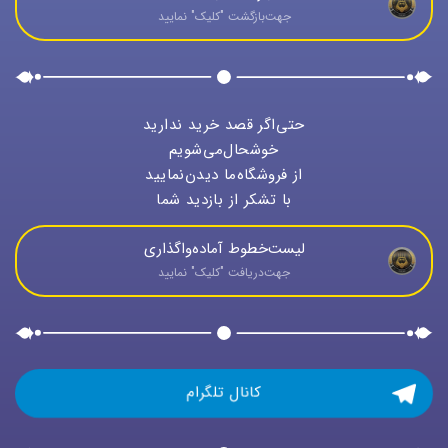
جهت‌بازگشت "كليک" نماييد
حتی‌اگر قصد خرید ندارید
خوشحال‌می‌شویم
از فروشگاه‌ما دیدن‌نمایید
با تشکر از بازدید شما
لیست‌خطوط آماده‌واگذاری
جهت‌دريافت "كليک" نماييد
کانال تلگرام