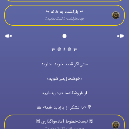
↩️ بازگشت به خانه ↪️
جهت‌بازگشت 🖱️كليک‌نماييد🖱️
🚥 🛑 🚦 🛑 🚥
حتی‌اگر قصد خرید ندارید
«خوشحال‌می‌شویم»
از فروشگاه‌ما دیدن‌نمایید
💐 «با تشکر از بازدید شما» 🙏
🗒️ لیست‌خطوط آماده‌واگذاری 🗒️
جهت‌دريافت 🖱️كليک‌نماييد🖱️