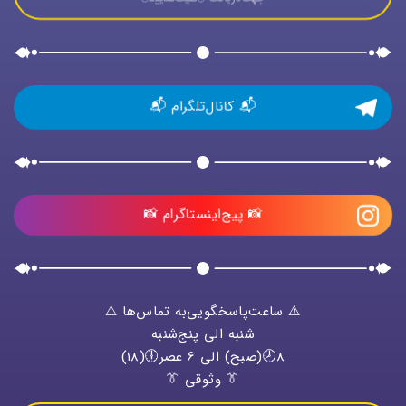
📬 کانال‌تلگرام 📬
📸 پیج‌اینستاگرام 📸
⚠️ ساعت‌پاسخگویی‌به تماس‌ها ⚠️
شنبه الی پنج‌شنبه
8🕗(صبح) الی 6 عصر🕕(18)
👔 وثوقی 👔