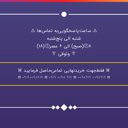
⚠️ ساعت‌پاسخگویی‌به تماس‌ها ⚠️
شنبه الی پنج‌شنبه
8🕗(صبح) الی 6 عصر🕕(18)
👔 وثوقی 👔
🚨 فقط‌جهت خریدنهایی تماس‌حاصل فرمایید 🚨
☎️ 0098919 0098919 ☎️ 919 0098 0919 ☎️ 09190098919 ☎️