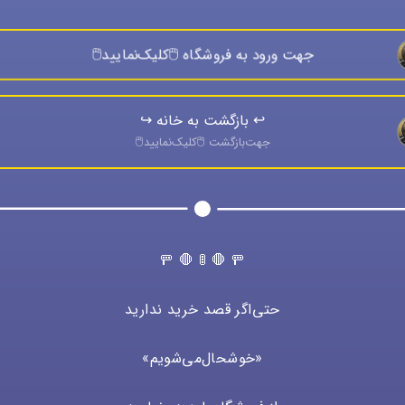
جهت ورود به فروشگاه 🖱️كليک‌نماييد🖱️
↩️ بازگشت به خانه ↪️
جهت‌بازگشت 🖱️كليک‌نماييد🖱️
🚥 🛑 🚦 🛑 🚥
حتی‌اگر قصد خرید ندارید
«خوشحال‌می‌شویم»