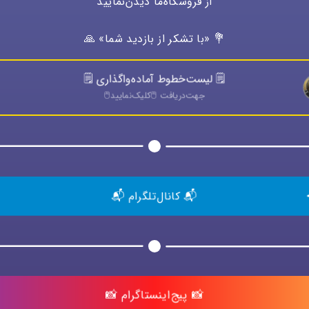
از فروشگاه‌ما دیدن‌نمایید
💐 «با تشکر از بازدید شما» 🙏
🗒️ لیست‌خطوط آماده‌واگذاری 🗒️
جهت‌دريافت 🖱️كليک‌نماييد🖱️
📬 کانال‌تلگرام 📬
📸 پیج‌اینستاگرام 📸