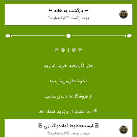
↩️ بازگشت به خانه ↪️
جهت‌بازگشت 🖱️كليک‌نماييد🖱️
🚥 🛑 🚦 🛑 🚥
حتی‌اگر قصد خرید ندارید
«خوشحال‌می‌شویم»
از فروشگاه‌ما دیدن‌نمایید
💐 «با تشکر از بازدید شما» 🙏
🗒️ لیست‌خطوط آماده‌واگذاری 🗒️
جهت‌دريافت 🖱️كليک‌نماييد🖱️