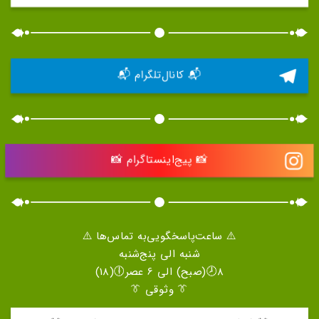
📬 کانال‌تلگرام 📬
📸 پیج‌اینستاگرام 📸
⚠️ ساعت‌پاسخگویی‌به تماس‌ها ⚠️
شنبه الی پنج‌شنبه
8🕗(صبح) الی 6 عصر🕕(18)
👔 وثوقی 👔