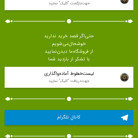
جهت‌بازگشت "كليک" نماييد
حتی‌اگر قصد خرید ندارید
خوشحال‌می‌شویم
از فروشگاه‌ما دیدن‌نمایید
با تشکر از بازدید شما
لیست‌خطوط آماده‌واگذاری
جهت‌دريافت "كليک" نماييد
کانال تلگرام