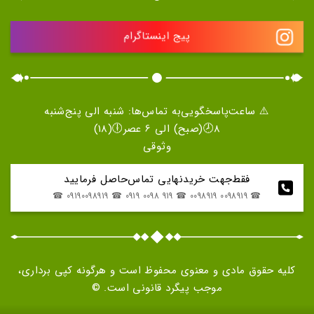
پیج اینستاگرام
⚠️ ساعت‌پاسخگویی‌به تماس‌ها: شنبه الی پنج‌شنبه
8🕗(صبح) الی 6 عصر🕕(18)
وثوقی
فقط‌جهت خریدنهایی تماس‌حاصل فرمایید
☎ 0098919 0098919 ☎ 919 0098 0919 ☎ 09190098919 ☎
کلیه حقوق مادی و معنوی محفوظ است و هرگونه کپی برداری،
موجب پیگرد قانونی است. ©