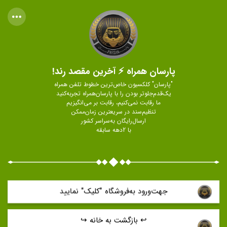
پارسان همراه ⚡ آخرین مقصد رند!
"پارسان" کلکسیون خاص‌ترین خطوط تلفن همراه
یک‌قدم‌جلوتر بودن را با پارسان‌همراه تجربه‌کنید
ما رقابت نمی‌کنیم، رقابت بر می‌انگیزیم
تنظیم‌سند در سریعترین زمان‌ممکن
ارسال‌رایگان به‌سراسر کشور
با 2دهه سابقه
جهت‌ورود به‌فروشگاه "كليک" نماييد
↩️ بازگشت به خانه ↪️