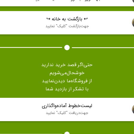
↩️ بازگشت به خانه ↪️
جهت‌بازگشت "كليک" نماييد
حتی‌اگر قصد خرید ندارید
خوشحال‌می‌شویم
از فروشگاه‌ما دیدن‌نمایید
با تشکر از بازدید شما
لیست‌خطوط آماده‌واگذاری
جهت‌دريافت "كليک" نماييد