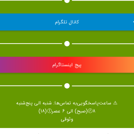
کانال تلگرام
پیج اینستاگرام
⚠️ ساعت‌پاسخگویی‌به تماس‌ها: شنبه الی پنج‌شنبه
8🕗(صبح) الی 6 عصر🕕(18)
وثوقی