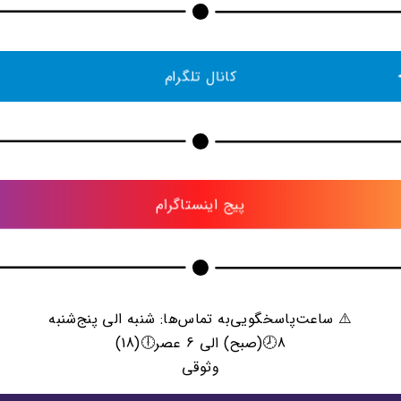
کانال تلگرام
پیج اینستاگرام
⚠️ ساعت‌پاسخگویی‌به تماس‌ها: شنبه الی پنج‌شنبه
8🕗(صبح) الی 6 عصر🕕(18)
وثوقی