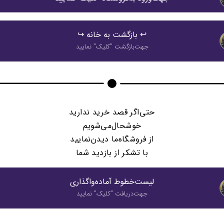
↩️ بازگشت به خانه ↪️
جهت‌بازگشت "كليک" نماييد
حتی‌اگر قصد خرید ندارید
خوشحال‌می‌شویم
از فروشگاه‌ما دیدن‌نمایید
با تشکر از بازدید شما
لیست‌خطوط آماده‌واگذاری
جهت‌دريافت "كليک" نماييد