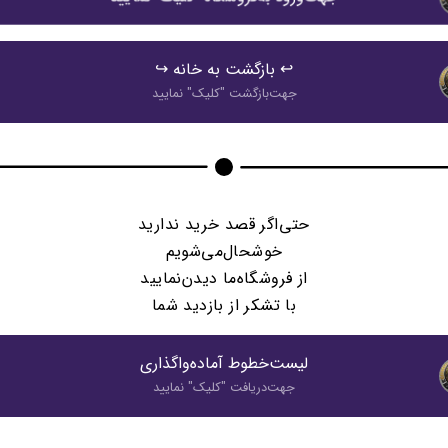
↩️ بازگشت به خانه ↪️
جهت‌بازگشت "كليک" نماييد
حتی‌اگر قصد خرید ندارید
خوشحال‌می‌شویم
از فروشگاه‌ما دیدن‌نمایید
با تشکر از بازدید شما
لیست‌خطوط آماده‌واگذاری
جهت‌دريافت "كليک" نماييد