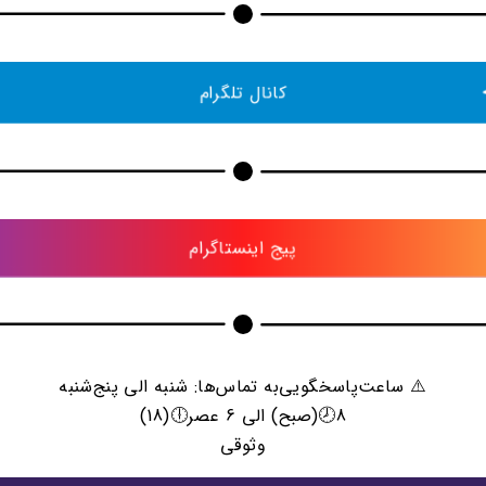
کانال تلگرام
پیج اینستاگرام
⚠️ ساعت‌پاسخگویی‌به تماس‌ها: شنبه الی پنج‌شنبه
8🕗(صبح) الی 6 عصر🕕(18)
وثوقی