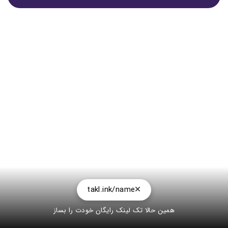
takl.ink/name
همین حالا تک لینک رایگان خودت را بساز