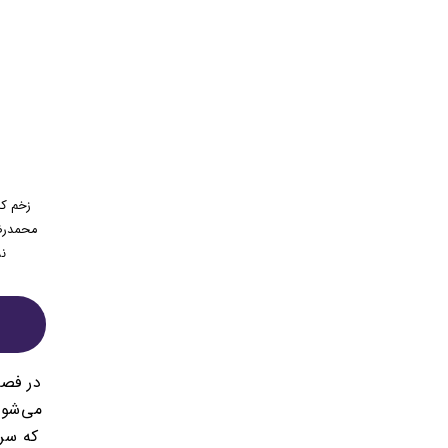
زخم کا
نش
می‌شود
که سرن