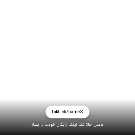
takl.ink/name
همین حالا تک لینک رایگان خودت را بساز