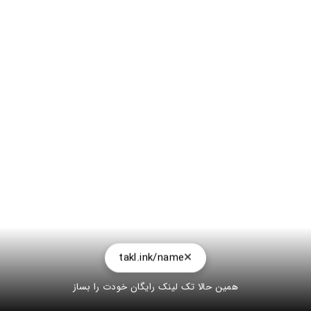
takl.ink/name
همین حالا تک لینک رایگان خودت را بساز