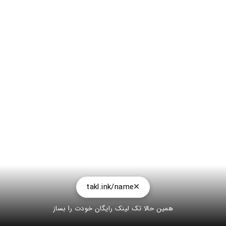
takl.ink/name
همین حالا تک لینک رایگان خودت را بساز