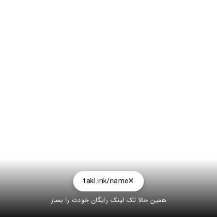
takl.ink/name
همین حالا تک لینک رایگان خودت را بساز