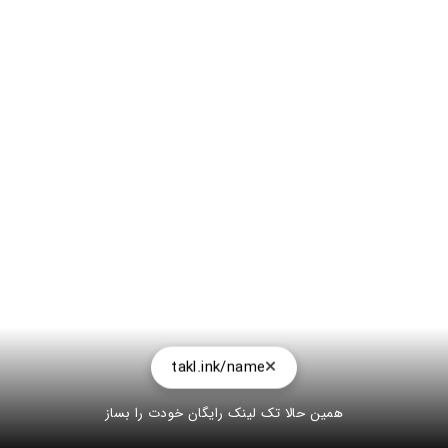
takl.ink/name
همین حالا تک لینک رایگان خودت را بساز