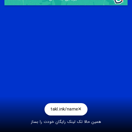
takl.ink/name
همین حالا تک لینک رایگان خودت را بساز