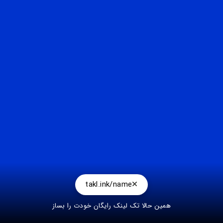
takl.ink/name
همین حالا تک لینک رایگان خودت را بساز