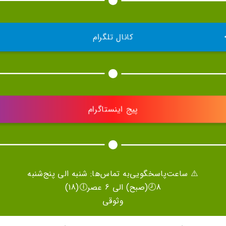
کانال تلگرام
پیج اینستاگرام
⚠️ ساعت‌پاسخگویی‌به تماس‌ها: شنبه الی پنج‌شنبه
8🕗(صبح) الی 6 عصر🕕(18)
وثوقی