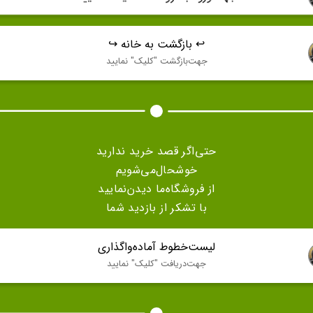
↩️ بازگشت به خانه ↪️
جهت‌بازگشت "كليک" نماييد
حتی‌اگر قصد خرید ندارید
خوشحال‌می‌شویم
از فروشگاه‌ما دیدن‌نمایید
با تشکر از بازدید شما
لیست‌خطوط آماده‌واگذاری
جهت‌دريافت "كليک" نماييد