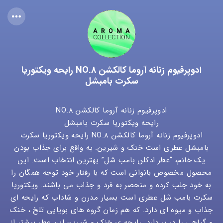
ادوپرفیوم زنانه آروما کالکشن NO.8 رایحه ویکتوریا
سکرت بامبشل
ادوپرفیوم زنانه آروما کالکشن NO.8
رایحه ویکتوریا سکرت بامبشل
ادوپرفیوم زنانه آروما کالکشن NO.8 رایحه ویکتوریا سکرت
بامبشل عطری است خنک و شیرین. به واقع برای جذاب بودن
یک خانم، “عطر ادکلن بامب شل” بهترین انتخاب است. این
محصول مخصوص بانوانی است که با رفتار خود توجه همگان را
به خود جلب کرده و منحصر به فرد و جذاب می باشند. ویکتوریا
سکرت بامب شل عطری است بسیار مدرن و شاداب که رایحه ای
جذاب و میوه ای دارد. که هم زمان گروه های بویایی تلخ ، خنک
و گیاهی را در بر دارد. رایحه ی خنک و شیرین این عطر بیشتر از