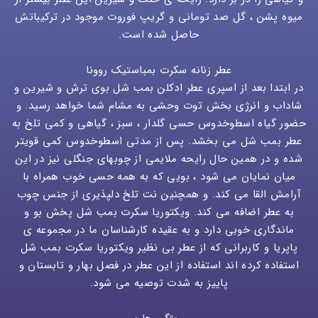
میوه پشن ، گل صد تومانی و گریپ فوروت موجود در ترکیباتش
حاصل شده است.
عطر زنانه سکرت بمباستیک روونا
در ابتدا بعد از اسپری عطر ادکلن بمب شل بوی ترش و شیرین و
شاداب و انرژی بخش توت وحشی به مشام شما خواهد رسید. و
حضور گیاه اسطوخدوس حسی گلدار ، سبز ، گیاهی و کمی تلخ به
عطر بمب شل می بخشد. پس از مدتی اسطوخدوس کمی قویتر
شده و در همین حال رایحه ملایمی از چوبهای جنگلی نیز در این
میان نمایان می شود ، بویی که به همه حسی خوب همراه با
آرامش القا می کند. و همچنین نت تلخ دلپذیری از جنس چوب
به عطر اضافه می کند. ویکتوریا سکرت بمب شل پخش بو و
ماندگاری خوبی دارد و به عقیده کارشناسان ما در مجموعه ی
پاپریا و کاربرانی که از عطر بی نظیر ویکتوریا سکرت بمب شل
استفاده کرده اند استفاده از این عطر در فصل بهار و تابستان و
پاییز به شدت توصیه می شود.