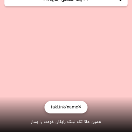
بعد از اپدیت گارنا تصمیم گرفت که پک هفتگی را تغیر بدهد
😍 با خرید پک هفتگی اول کار بهتون 100جم میده و 350جم
هم در یک هفته میدهد🌹 این پک از سایت بزرگ ویکتور-
شاپ خرید کنید ⚡🔥
takl.ink/name
همین حالا تک لینک رایگان خودت را بساز