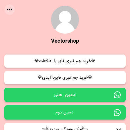
Vectorshop
💎خرید جم فیری فایر با اطلاعات💎
💎خرید جم فیری فایربا ایدی💎
ادمین اصلی
ادمین دوم
✨✌پک هفتگی جدید✌✨