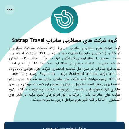
گروه شرکت های مسافرتی ساتراپ Satrap Travel
گروه شرکت های مسافرتی ساتراپ درزمینهٔ ارائه خدمات مسافرت هوایی و
گردشگری ( داخلی و خارجی) فعالیت خود را از سال 1384 آغاز کرده است، ارائه
خدمات منطبق با استانداردهای گردشگری شرکت را برآن واداشت تا به استقرار
سیستم مدیریت کیفیت مبتنی بر استاندارد iso 9001:2008 از آلمان اقدام
نماید.گروه ساتراپ در عین حال نماینده انحصاری شرکت های هوایی pegasus
airlines ترکیه ,Soutwind airlines ترکیه , Pegas fly روسیه و Nordwind
airlines روسیه میباشد. گروه شرکت های ساتراپ دارای سه شعبه در تبریز , دفتر
شعبه تهران , دفتر شعبه استانبول و مرکز رزرواسیون تور خوب که فروش پرواز های
چارتری شرکت هواپیمایی پگاسوس , نوردویند , ترکیش و ساوتویند میباشد . گروه
شرکت های ساتراپ یکی از بزرگترین تور اپراتورهای کشور ترکیه در شهر های
استانبول , آنتالیا و کلیه شهر های سواحل دریای مدیترانه میباشد .
مرکز رزرواسیون تور خوب