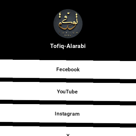
Tofiq-Alarabi
Fecebook
YouTube 
Instagram 
X