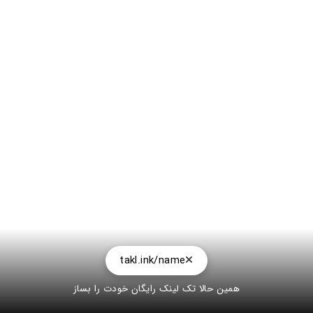
takl.ink/name
همین حالا تک لینک رایگان خودت را بساز