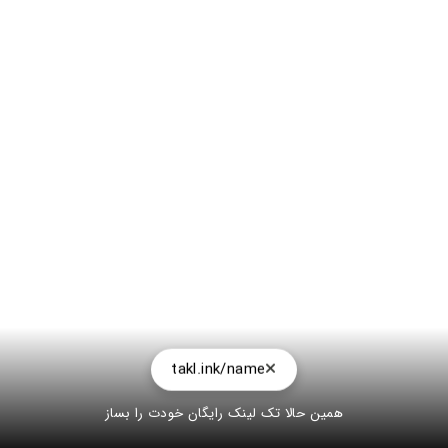
takl.ink/name
همین حالا تک لینک رایگان خودت را بساز