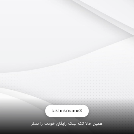
takl.ink/name
همین حالا تک لینک رایگان خودت را بساز