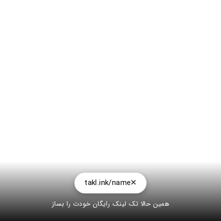
takl.ink/name
همین حالا تک لینک رایگان خودت را بساز