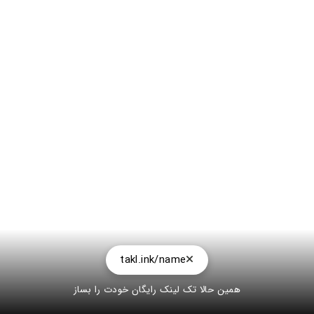
takl.ink/name
همین حالا تک لینک رایگان خودت را بساز