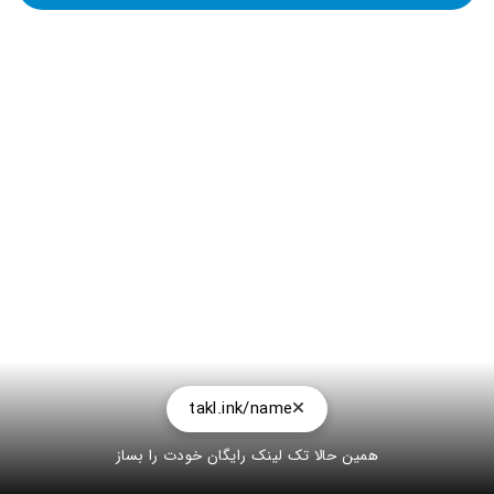
takl.ink/name
همین حالا تک لینک رایگان خودت را بساز