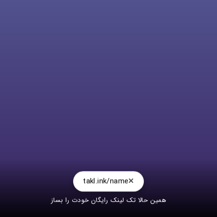
takl.ink/name
همین حالا تک لینک رایگان خودت را بساز