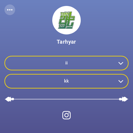
Tarhyar
ii
iipih
kk
hofri