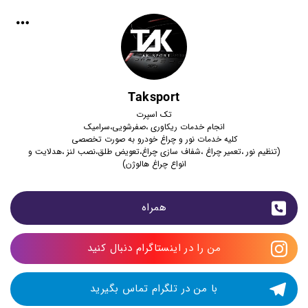
Taksport
تک اسپرت
انجام خدمات ریکاوری ،صفرشویی،سرامیک
کلیه خدمات نور و چراغ خودرو به صورت تخصصی
(تنظیم نور ،تعمیر چراغ ،شفاف سازی چراغ،تعویض طلق،نصب لنز ،هدلایت و
انواع چراغ هالوژن)
همراه
من را در اینستاگرام دنبال کنید
با من در تلگرام تماس بگیرید