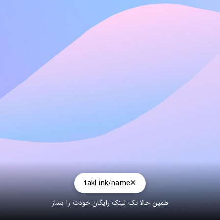
takl.ink/name
همین حالا تک لینک رایگان خودت را بساز