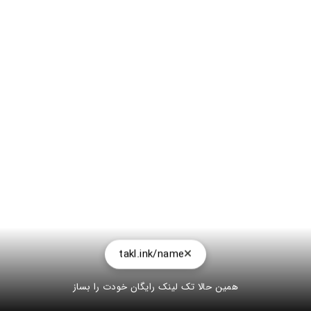
takl.ink/name
همین حالا تک لینک رایگان خودت را بساز