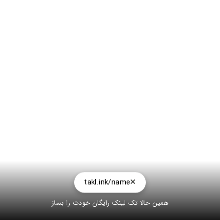
takl.ink/name
همین حالا تک لینک رایگان خودت را بساز