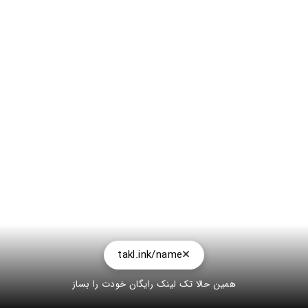
takl.ink/name
همین حالا تک لینک رایگان خودت را بساز