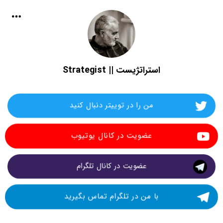
استراتژیست || Strategist
من را در توییتر دنبال کنید
عضویت در کانال یوتیوب
عضویت در کانال تلگرام
با من در تلگرام تماس بگیرید