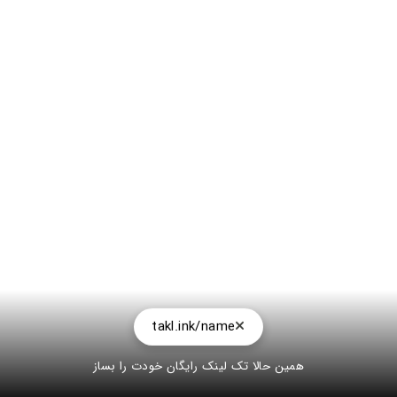
takl.ink/name
همین حالا تک لینک رایگان خودت را بساز