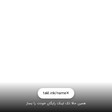
takl.ink/name
همین حالا تک لینک رایگان خودت را بساز