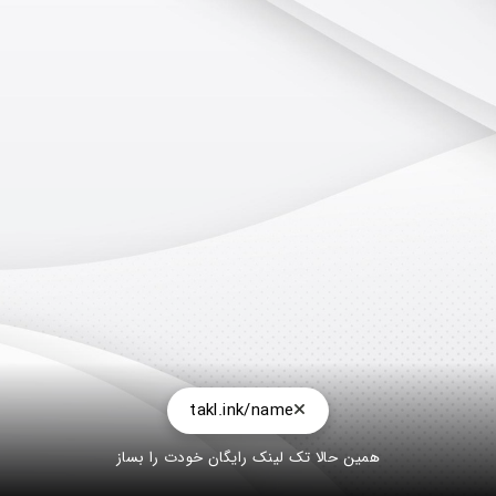
takl.ink/name
همین حالا تک لینک رایگان خودت را بساز