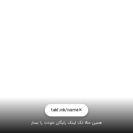
takl.ink/name
همین حالا تک لینک رایگان خودت را بساز